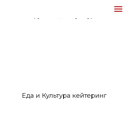
Проекты ресторанной
группы Еда и Культура
Еда и Культура кейтеринг