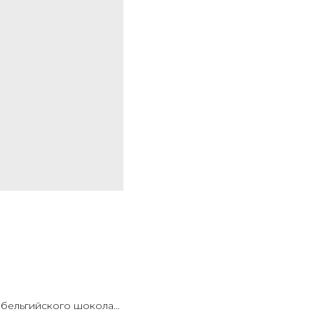
Рафаелло с малиной (кокосовый бисквит, слой из карамелизированной вафли и бельгийского шоколада, малина, маскарпоне)