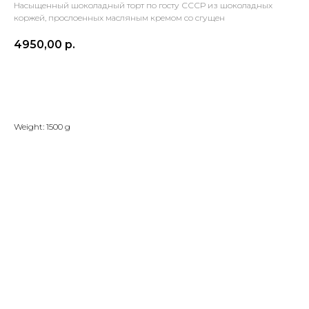
Насыщенный шоколадный торт по госту СССР из шоколадных
коржей, прослоенных масляным кремом со сгущен
4950,00
р.
В корзину
Weight: 1500 g